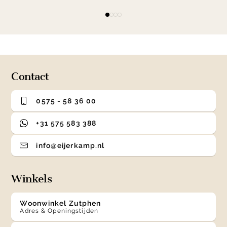
Item
item
item
item
item
1
0
1
2
3
of
4
Contact
0575 - 58 36 00
+31 575 583 388
info@eijerkamp.nl
Winkels
Woonwinkel Zutphen
Adres & Openingstijden