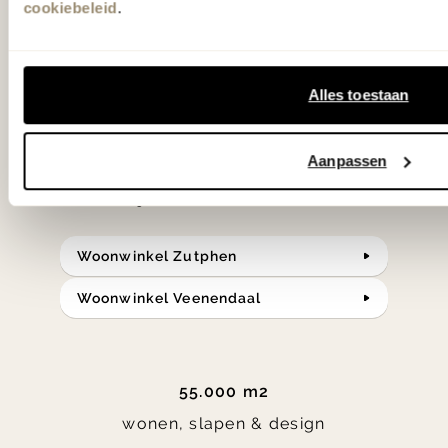
cookiebeleid
.
slaap- en designcollecties
samengesteld met de mooiste
klassiekers en de nieuwste ontwerpen
Alles toestaan
in verrassende materialen en kleuren!
Aanpassen
Bekijk onze openingstijden en
bereken je route.
Woonwinkel Zutphen
Woonwinkel Veenendaal
55.000 m2
wonen, slapen & design