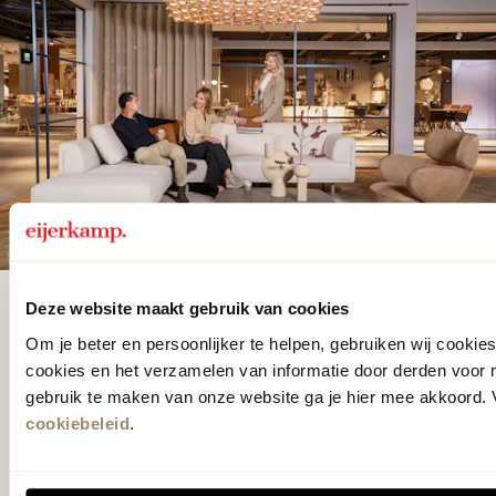
Deze website maakt gebruik van cookies
De woonwinkel
Om je beter en persoonlijker te helpen, gebruiken wij cooki
gezien op tv!
cookies en het verzamelen van informatie door derden voor 
gebruik te maken van onze website ga je hier mee akkoord. V
cookiebeleid
.
Wie kent het programma vtwonen
'Weer verliefd op je huis' niet? We