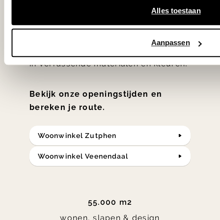
hebben met liefde de mooiste woon-,
Alles toestaan
slaap- en designcollecties
samengesteld met de mooiste
Aanpassen
klassiekers en de nieuwste ontwerpen
in verrassende materialen en kleuren!
Bekijk onze openingstijden en
bereken je route.
Woonwinkel Zutphen
Woonwinkel Veenendaal
55.000 m2
wonen, slapen & design