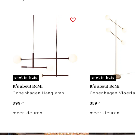
Item
1
of
5
snel in huis
snel in huis
It's about RoMi
It's about RoMi
Copenhagen Hanglamp
Copenhagen Vloerl
399.-
359.-
meer kleuren
meer kleuren