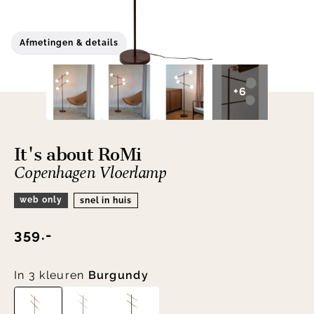
Afmetingen & details
+6
It's about RoMi
Copenhagen Vloerlamp
web only
snel in huis
359.-
In 3 kleuren
Burgundy