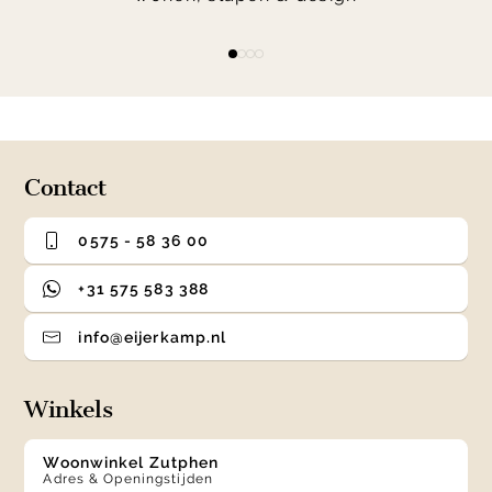
Item
item
item
item
item
1
0
1
2
3
of
4
Contact
0575 - 58 36 00
+31 575 583 388
info@eijerkamp.nl
Winkels
Woonwinkel Zutphen
Adres & Openingstijden