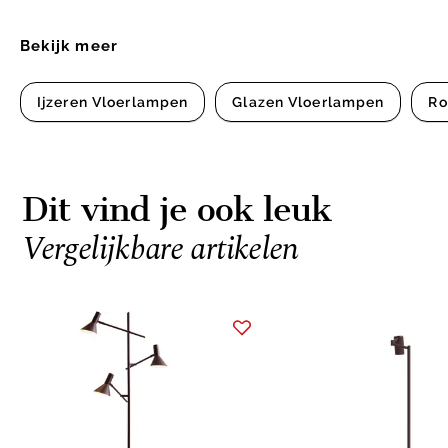
Bekijk meer
Ijzeren Vloerlampen
Glazen Vloerlampen
Ro
Dit vind je ook leuk
Vergelijkbare artikelen
Item
1
of
2