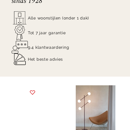
sinds 1928
Alle woonstijlen (onder 1 dak)
Tot 7 jaar garantie
9.4 klantwaardering
Het beste advies
Item
1
of
10