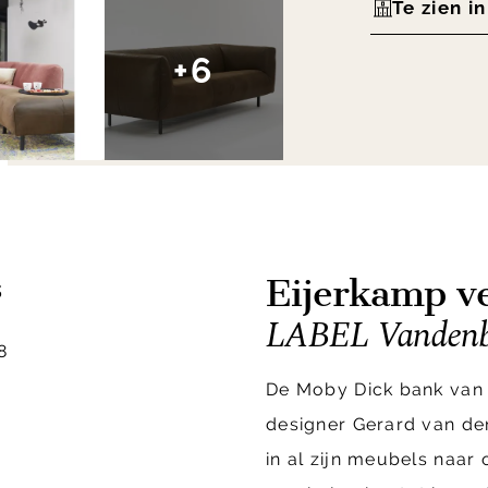
Te zien i
+6
Eijerkamp ve
s
LABEL Vandenb
8
De Moby Dick bank van 
designer Gerard van den
in al zijn meubels naa