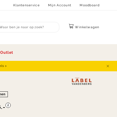
Klantenservice
Mijn Account
Moodboard
Winkelwagen
bmit search
s
Outlet
els >
Sluit
onen
.-