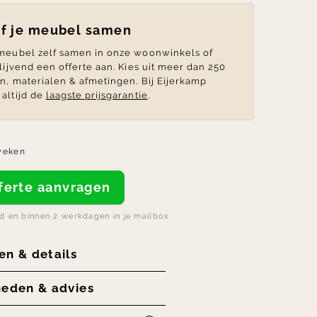
lf je meubel samen
 meubel zelf samen in onze woonwinkels of
blijvend een offerte aan. Kies uit meer dan 250
en, materialen & afmetingen. Bij Eijerkamp
altijd de
laagste prijsgarantie
.
weken
offerte aanvragen
nd en binnen 2 werkdagen in je mailbox
en & details
heden & advies