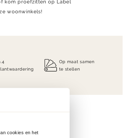
of kom proefzitten op Label
nze woonwinkels!
9.4
Op maat samen
klantwaardering
te stellen
van cookies en het