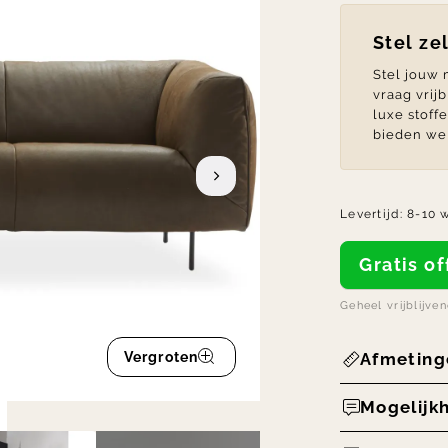
Stel ze
Stel jouw
vraag vrij
luxe stoff
bieden we 
Levertijd:
8-10 
Gratis 
Geheel vrijblijve
Vergroten
Afmeting
Mogelijk