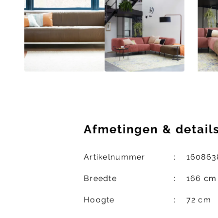
Afmetingen
&
detail
Artikelnummer
160863
Breedte
166 cm
Hoogte
72 cm