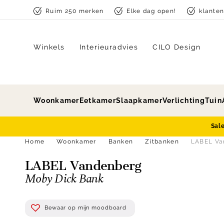
Skip to content
Ruim 250 merken
Elke dag open!
klante
Winkels
Interieuradvies
CILO Design
Woonkamer
Eetkamer
Slaapkamer
Verlichting
Tuin
Sal
Home
Woonkamer
Banken
Zitbanken
LABEL Va
LABEL Vandenberg
Moby Dick Bank
Bewaar op mijn moodboard