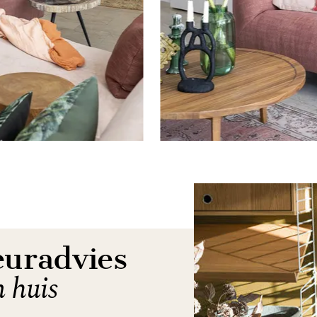
euradvies
n huis