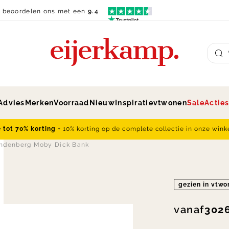
n beoordelen ons met een
9.4
Su
Advies
Merken
Voorraad
Nieuw
Inspiratie
vtwonen
Sale
Actie
e tot 70% korting
+ 10% korting op de complete collectie in onze wink
ndenberg Moby Dick Bank
gezien in vtw
vanaf
3026