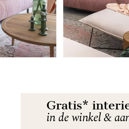
Item
1
of
10
Gratis* interi
in de winkel & aa