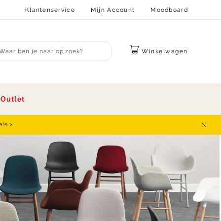
Klantenservice
Mijn Account
Moodboard
Winkelwagen
bmit search
s
Outlet
els >
Sluit