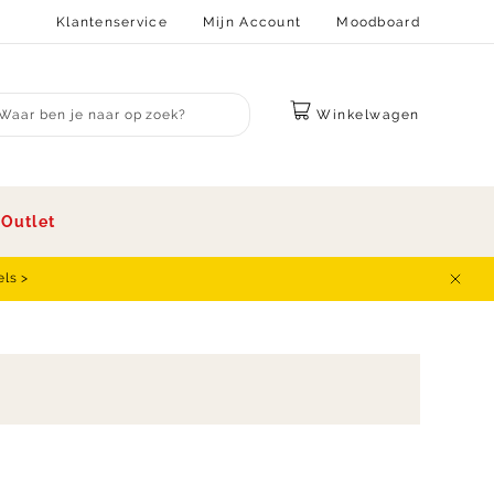
Klantenservice
Mijn Account
Moodboard
Winkelwagen
bmit search
s
Outlet
els >
Sluit