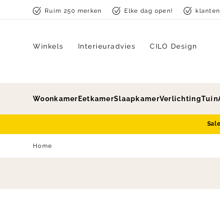
Skip to content
Ruim 250 merken
Elke dag open!
klante
Winkels
Interieuradvies
CILO Design
Woonkamer
Eetkamer
Slaapkamer
Verlichting
Tuin
Sal
Home