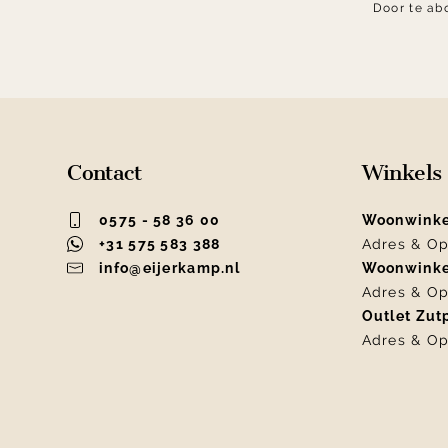
Door te ab
Contact
Winkels
0575 - 58 36 00
Woonwink
+31 575 583 388
Adres & Op
info@eijerkamp.nl
Woonwink
Adres & Op
Outlet Zu
Adres & Op