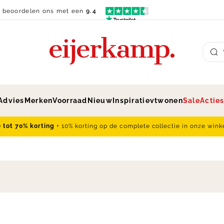
n beoordelen ons met een
9.4
Su
Advies
Merken
Voorraad
Nieuw
Inspiratie
vtwonen
Sale
Actie
e tot 70% korting
+ 10% korting op de complete collectie in onze wink