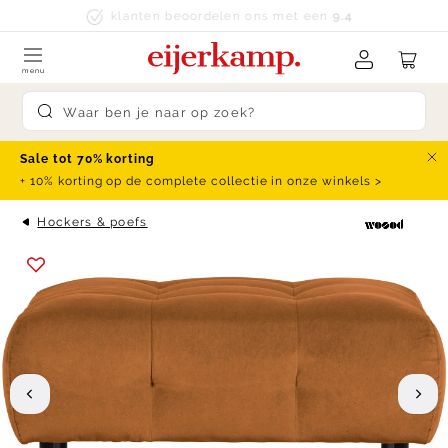
Skip to content
Ruim 250 merken
menu
Submit search
Sale tot 70% korting
Slu
+ 10% korting op de complete collectie in onze winkels >
Hockers & poefs