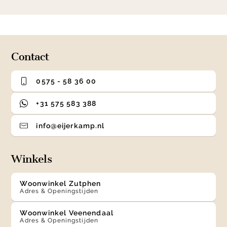
item
item
item
item
1
0
1
2
3
of
4
Contact
0575 - 58 36 00
+31 575 583 388
info@eijerkamp.nl
Winkels
Woonwinkel Zutphen
Adres & Openingstijden
Woonwinkel Veenendaal
Adres & Openingstijden