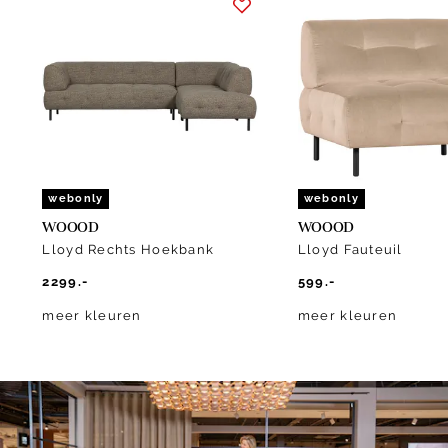
1
of
10
webonly
webonly
WOOOD
WOOOD
Lloyd Rechts Hoekbank
Lloyd Fauteuil
2299.-
599.-
meer kleuren
meer kleuren