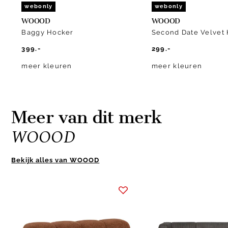
webonly
webonly
WOOOD
WOOOD
Baggy Hocker
Second Date Velvet
399.-
299.-
meer kleuren
meer kleuren
Meer van dit merk
WOOOD
Bekijk alles van WOOOD
Item
1
of
10