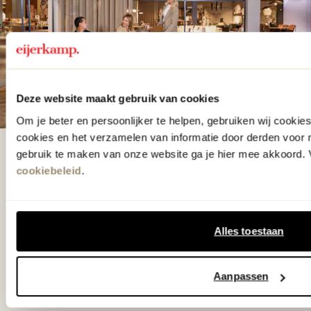
Deze website maakt gebruik van cookies
Om je beter en persoonlijker te helpen, gebruiken wij cooki
cookies en het verzamelen van informatie door derden voor 
gebruik te maken van onze website ga je hier mee akkoord. V
De woonwinkel
cookiebeleid
.
gezien op tv!
Wie kent het programma vtwonen
Alles toestaan
'Weer verliefd op je huis' niet? We
hebben met liefde de mooiste woon-,
Aanpassen
slaap- en designcollecties