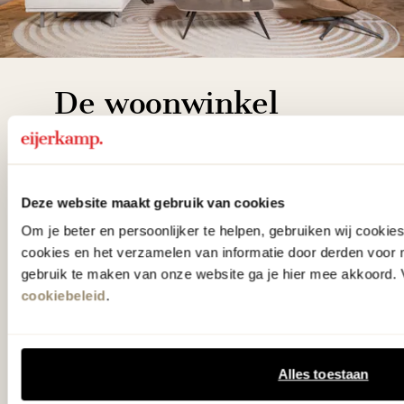
De woonwinkel
gezien op tv!
Wie kent het programma vtwonen
Deze website maakt gebruik van cookies
'Weer verliefd op je huis' niet? We
Om je beter en persoonlijker te helpen, gebruiken wij cooki
hebben met liefde de mooiste woon-,
cookies en het verzamelen van informatie door derden voor 
slaap- en designcollecties
gebruik te maken van onze website ga je hier mee akkoord. V
cookiebeleid
.
samengesteld met de mooiste
klassiekers en de nieuwste ontwerpen
in verrassende materialen en kleuren!
Alles toestaan