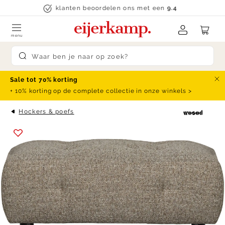
Skip to content
klanten beoordelen ons met een
9.4
menu
Submit search
Sale tot 70% korting
Slu
+ 10% korting op de complete collectie in onze winkels >
Hockers & poefs