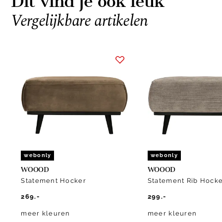
Dit vind je ook leuk
Vergelijkbare artikelen
Item
1
of
4
webonly
webonly
WOOOD
WOOOD
Statement Hocker
Statement Rib Hock
269.-
299.-
meer kleuren
meer kleuren