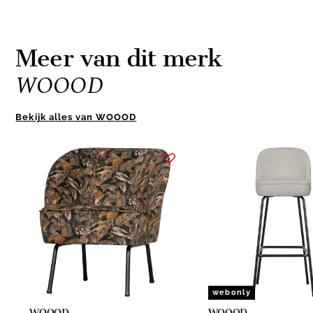
Meer van dit merk
WOOOD
Bekijk alles van WOOOD
Item
1
of
10
webonly
WOOOD
WOOOD