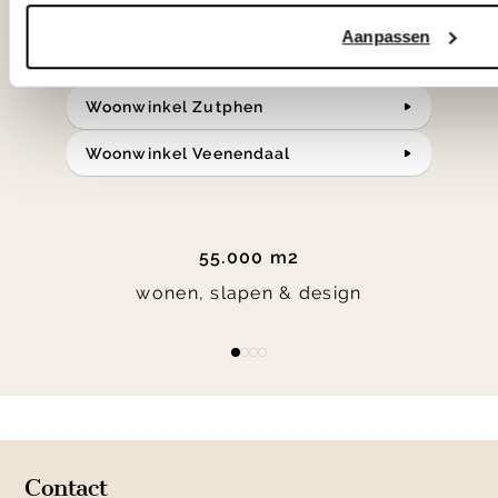
Bekijk onze openingstijden en
Aanpassen
bereken je route.
Woonwinkel Zutphen
Woonwinkel Veenendaal
55.000 m2
wonen, slapen & design
Item
item
item
item
item
1
0
1
2
3
of
4
Contact