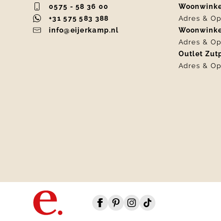
0575 - 58 36 00
Woonwink
+31 575 583 388
Adres & Op
info@eijerkamp.nl
Woonwink
Adres & Op
Outlet Zu
Adres & Op