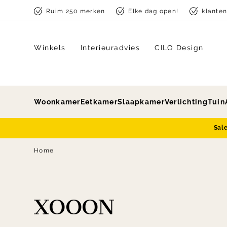
Skip to content
Ruim 250 merken
Elke dag open!
klante
Winkels
Interieuradvies
CILO Design
Woonkamer
Eetkamer
Slaapkamer
Verlichting
Tuin
Sal
Home
XOOON