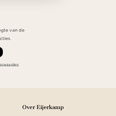
oogte van de
cties.
oorwaarden
.
Over Eijerkamp