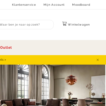
Klantenservice
Mijn Account
Moodboard
Winkelwagen
bmit search
s
Outlet
els >
Sluit