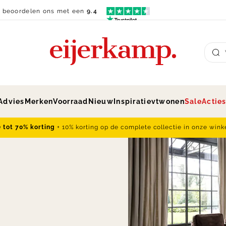
n beoordelen ons met een
9.4
Su
Advies
Merken
Voorraad
Nieuw
Inspiratie
vtwonen
Sale
Actie
e tot 70% korting
+ 10% korting op de complete collectie in onze wink