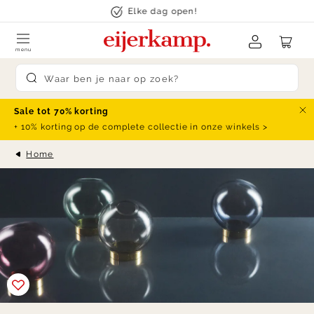
Skip to content
Elke dag open!
menu
Submit search
Sale tot 70% korting
Slu
+ 10% korting op de complete collectie in onze winkels >
Home