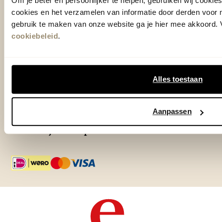
Om je beter en persoonlijker te helpen, gebruiken wij cooki
cookies en het verzamelen van informatie door derden voor 
Outlet Zutphen
gebruik te maken van onze website ga je hier mee akkoord. V
Adres & Openingstijden
cookiebeleid
.
TrustScore
4.7
| 15511 reviews
Alles toestaan
Klantenservice
Aanpassen
Over Eijerkamp