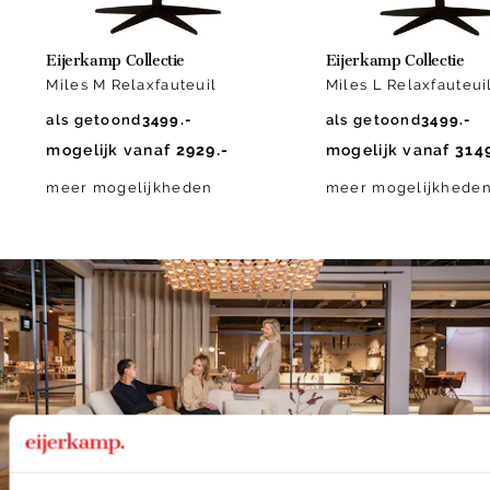
Eijerkamp Collectie
Eijerkamp Collectie
Miles M Relaxfauteuil
Miles L Relaxfauteui
als getoond
3499.-
als getoond
3499.-
mogelijk vanaf
2929.-
mogelijk vanaf
3149
meer mogelijkheden
meer mogelijkhede