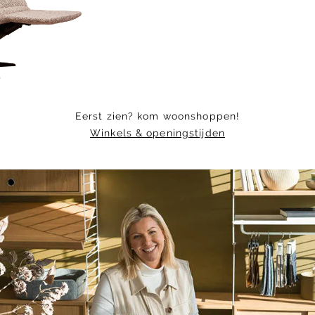
of
7
Eerst zien? kom woonshoppen!
Winkels & openingstijden