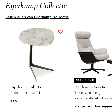
Eijerkamp Collectie
Bekijk alles van Eijerkamp Collectie
Item
1
of
10
snel in huis
Eijerkamp Collectie
Eijerkamp Collectie
Fico Laptoptafel
Time-Out Beige
Relaxfauteuil + Hock
365.-
als getoond
van
2530