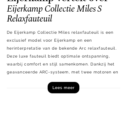
Eijerkamp Collectie Miles S
Relaxfauteuil
De Eijerkamp Collectie Miles relaxfauteuil is een
exclusief model voor Eijerkamp en een
herinterpretatie van de bekende Arc relaxfauteuil.
Deze luxe fauteuil biedt optimale ontspanning,
waarbij comfort en stijl samenkomen. Dankzij het
geavanceerde ARC-systeem, met twee motoren en
een ingebouwde accu, zorgt de Miles voor de
Lees meer
ideale relax positie met slechts één druk op de
knop. In de Hart-Balans positie komen je spieren
optimaal tot rust en bevordert de verhoogde
beenpositie een gezonde bloedsomloop. Bovendien
is de fauteuil eenvoudig terug te zetten naar de