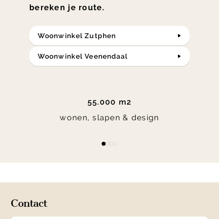
bereken je route.
Woonwinkel Zutphen
Woonwinkel Veenendaal
55.000 m2
wonen, slapen & design
Item
item
item
item
item
1
0
1
2
3
of
4
Contact