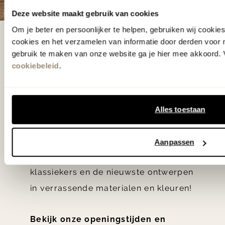
Deze website maakt gebruik van cookies
Om je beter en persoonlijker te helpen, gebruiken wij cooki
De woonwinkel
cookies en het verzamelen van informatie door derden voor 
gebruik te maken van onze website ga je hier mee akkoord. V
gezien op tv!
cookiebeleid
.
Wie kent het programma vtwonen
'Weer verliefd op je huis' niet? We
Alles toestaan
hebben met liefde de mooiste woon-,
slaap- en designcollecties
Aanpassen
samengesteld met de mooiste
klassiekers en de nieuwste ontwerpen
in verrassende materialen en kleuren!
Bekijk onze openingstijden en