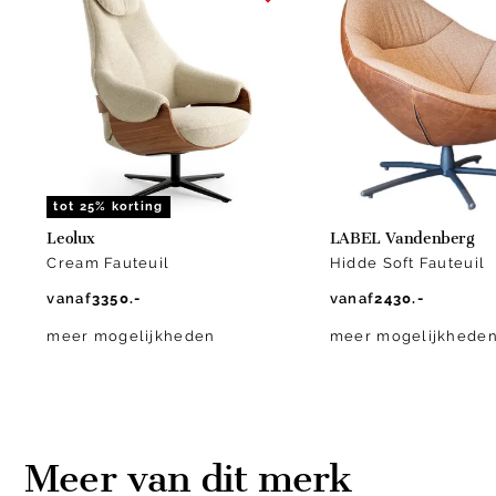
1
of
15
tot 25% korting
Leolux
LABEL Vandenberg
Cream Fauteuil
Hidde Soft Fauteuil
vanaf
3350.-
vanaf
2430.-
meer mogelijkheden
meer mogelijkhede
Meer van dit merk