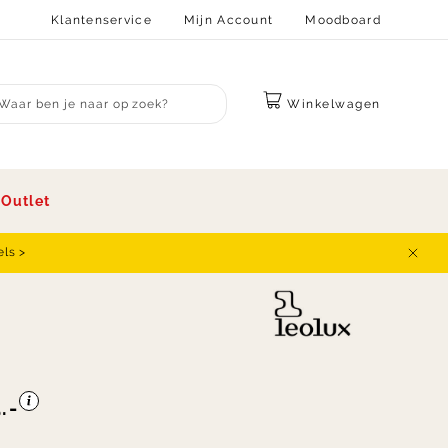
Klantenservice
Mijn Account
Moodboard
Winkelwagen
bmit search
s
Outlet
els >
Sluit
.-