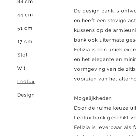
88 cm
De design bank is ontw
44 cm
en heeft een stevige ac
51 cm
kussens op de armleunin
bank ook uitermate ges
17 cm
Felizia is een uniek ex
Stof
en het elegante en mini
Wit
vormgeving van de zitba
voorzien van het allerh
Leolux
Design
Mogelijkheden
Door de ruime keuze uit
Leolux bank geschikt vo
Felizia is leverbaar als f