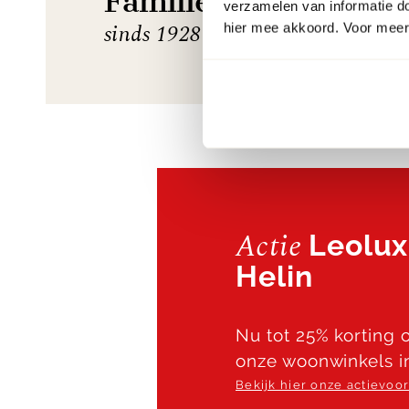
Familiebedrijf
verzamelen van informatie d
sinds 1928
hier mee akkoord. Voor meer 
Actie
Leolux
Helin
Nu tot 25% korting o
onze woonwinkels i
Bekijk hier onze actievo