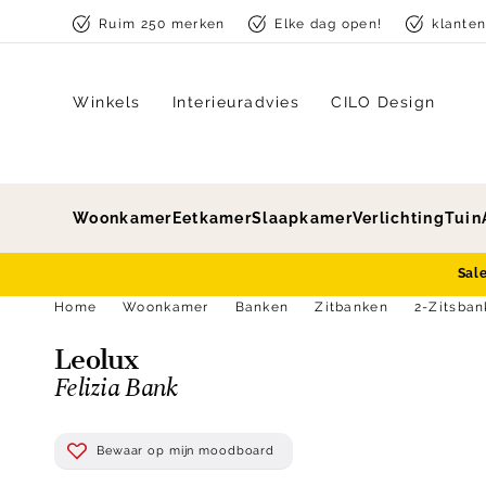
Skip to content
Ruim 250 merken
Elke dag open!
klante
Winkels
Interieuradvies
CILO Design
Woonkamer
Eetkamer
Slaapkamer
Verlichting
Tuin
Sal
Home
Woonkamer
Banken
Zitbanken
2-Zitsba
Leolux
Felizia Bank
Bewaar op mijn moodboard