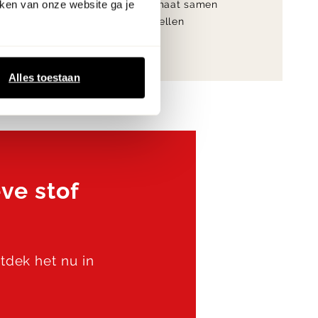
ken van onze website ga je
9.4
Op maat samen
klantwaardering
te stellen
Alles toestaan
ve stof
ntdek het nu in