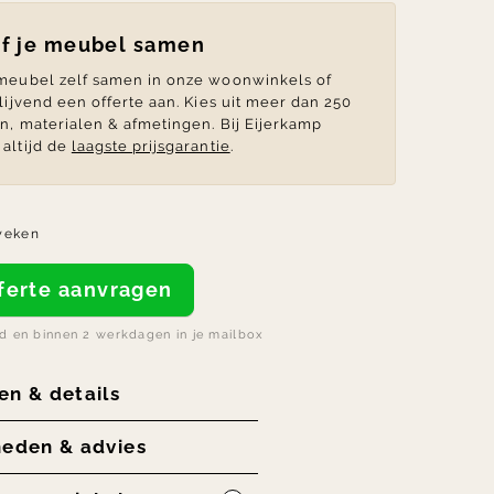
lf je meubel samen
 meubel zelf samen in onze woonwinkels of
blijvend een offerte aan. Kies uit meer dan 250
en, materialen & afmetingen. Bij Eijerkamp
altijd de
laagste prijsgarantie
.
weken
offerte aanvragen
nd en binnen 2 werkdagen in je mailbox
en & details
heden & advies