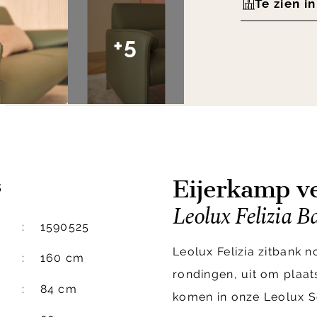
Te zien i
+5
Eijerkamp ve
s
Leolux Felizia B
1590525
Leolux Felizia zitbank n
160 cm
rondingen, uit om plaats
84 cm
komen in onze Leolux S