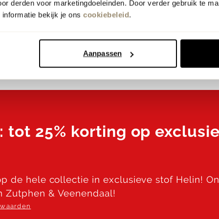
oor derden voor marketingdoeleinden. Door verder gebruik te ma
Tot 7 jaar
Elke dag open!
informatie bekijk je ons
cookiebeleid
.
garantie
Aanpassen
: tot 25% korting op exclusie
p de hele collectie in exclusieve stof Helin! O
n Zutphen & Veenendaal!
orwaarden