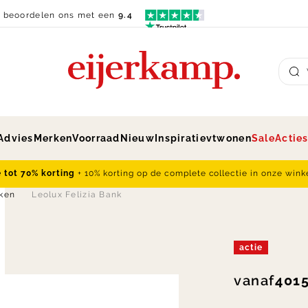
n beoordelen ons met een
9.4
Su
Advies
Merken
Voorraad
Nieuw
Inspiratie
vtwonen
Sale
Actie
e tot 70% korting
+ 10% korting op de complete collectie in onze wink
nken
Leolux Felizia Bank
actie
vanaf
4015