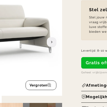
Stel ze
Stel jouw
vraag vrij
luxe stoff
bieden we 
Levertijd:
8-10 
Gratis 
Geheel vrijblijve
Afmeting
Vergroten
Mogelijk