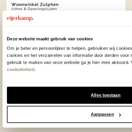
Woonwinkel Zutphen
Adres & Openingstijden
Woonwinkel Veenendaal
Adres & Openingstijden
Outlet Zutphen
Deze website maakt gebruik van cookies
Adres & Openingstijden
Om je beter en persoonlijker te helpen, gebruiken wij cooki
cookies en het verzamelen van informatie door derden voor 
gebruik te maken van onze website ga je hier mee akkoord. V
cookiebeleid
.
TrustScore
4.7
| 15505 reviews
Klantenservice
Alles toestaan
Over Eijerkamp
Aanpassen