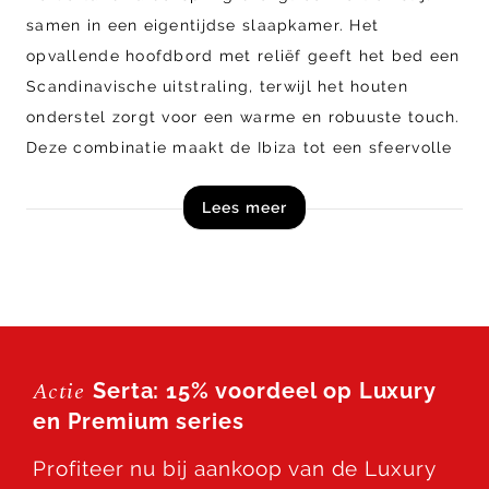
samen in een eigentijdse slaapkamer. Het
opvallende hoofdbord met reliëf geeft het bed een
Scandinavische uitstraling, terwijl het houten
onderstel zorgt voor een warme en robuuste touch.
Deze combinatie maakt de Ibiza tot een sfeervolle
boxspring met een subtiele hotel chique
Lees meer
uitstraling.
De boxspring wordt uitgevoerd met twee
matrassen die afgestemd kunnen worden op jouw
persoonlijke slaapwensen en comfortbehoeften.
Daarnaast biedt de Serta Ibiza volop
Actie
Serta: 15% voordeel op Luxury
mogelijkheden om het bed naar wens samen te
en Premium series
stellen. Kies uit diverse hoofdborden, matrassen,
stoffen, kleuren en onderstellen voor een
Profiteer nu bij aankoop van de Luxury
uitvoering die perfect aansluit bij jouw interieur.