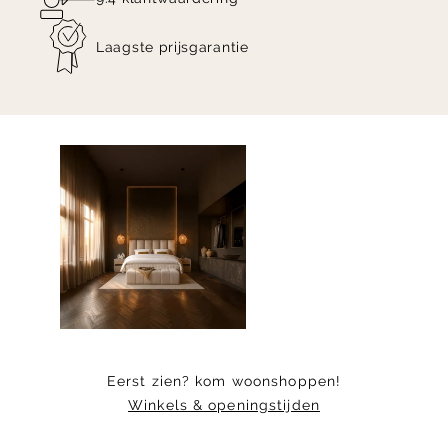
Laagste prijsgarantie
Item
1
of
10
Eerst zien? kom woonshoppen!
Winkels & openingstijden