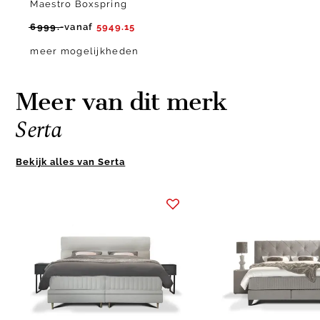
Maestro Boxspring
6999.-
vanaf
5949.15
meer mogelijkheden
Meer van dit merk
Serta
Bekijk alles van Serta
Item
1
of
5