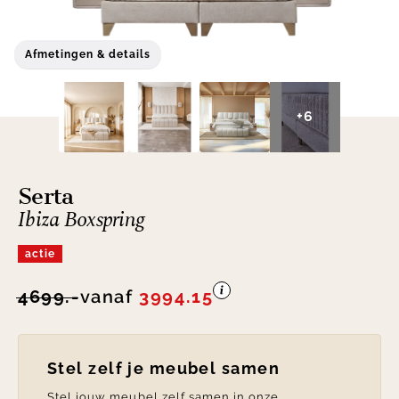
Afmetingen & details
+6
Serta
Ibiza Boxspring
actie
4699.-
vanaf
3994.15
Stel zelf je meubel samen
Stel jouw meubel zelf samen in onze