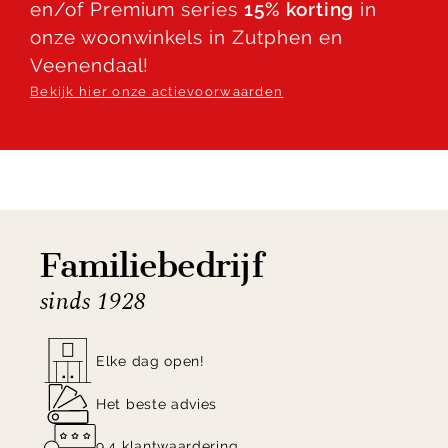
en/of Premium series
15% korting
in
onze woonwinkels in Zutphen en
Benieuwd naar alle mogelijkheden van boxspring
Veenendaal!
Ibiza uit de collectie van Serta? Vraag online direct
Bekijk hier onze actievoorwaarden
een offerte aan!
Familiebedrijf
sinds 1928
Elke dag open!
Het beste advies
9.4 klantwaardering