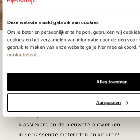
Deze website maakt gebruik van cookies
Om je beter en persoonlijker te helpen, gebruiken wij cooki
cookies en het verzamelen van informatie door derden voor 
De woonwinkel
gebruik te maken van onze website ga je hier mee akkoord. V
gezien op tv!
cookiebeleid
.
Wie kent het programma vtwonen
Alles toestaan
'Weer verliefd op je huis' niet? We
hebben met liefde de mooiste woon-,
Aanpassen
slaap- en designcollecties
samengesteld met de mooiste
klassiekers en de nieuwste ontwerpen
in verrassende materialen en kleuren!