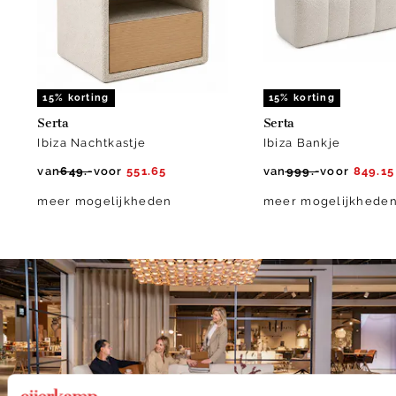
15% korting
15% korting
Serta
Serta
Ibiza Nachtkastje
Ibiza Bankje
van
649.-
voor
551.65
van
999.-
voor
849.15
meer mogelijkheden
meer mogelijkhede