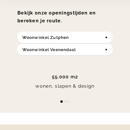
Bekijk onze openingstijden en
bereken je route.
Woonwinkel Zutphen
Woonwinkel Veenendaal
55.000 m2
wonen, slapen & design
Item
item
item
item
item
1
0
1
2
3
of
4