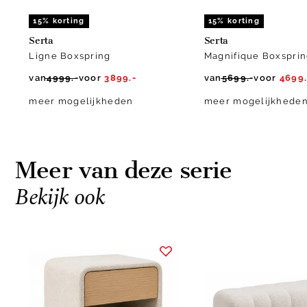
15% korting
15% korting
Serta
Serta
Ligne Boxspring
Magnifique Boxspri
van
4999.-
voor
3899.-
van
5699.-
voor
4699.
meer mogelijkheden
meer mogelijkhede
Meer van deze serie
Bekijk ook
Item
1
of
2