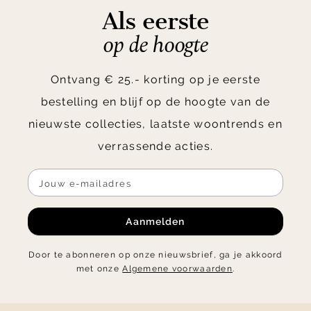
Als eerste
op de hoogte
Ontvang € 25.- korting op je eerste
bestelling en blijf op de hoogte van de
nieuwste collecties, laatste woontrends en
verrassende acties.
Aanmelden
Door te abonneren op onze nieuwsbrief, ga je akkoord
met onze
Algemene voorwaarden
.