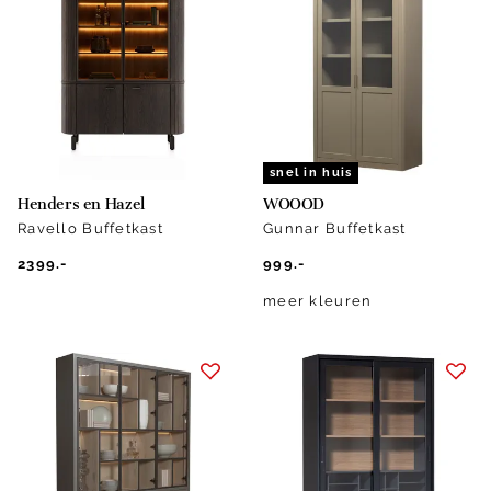
snel in huis
Henders en Hazel
WOOOD
Ravello Buffetkast
Gunnar Buffetkast
2399.-
999.-
meer kleuren