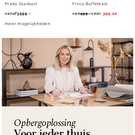
Prado Glaskast
Finca Buffetkast
vanaf
3599.-
van
499.-
voor
399.20
meer mogelijkheden
Opbergoplossing
Voor ieder thuis