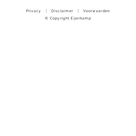
Privacy
Disclaimer
Voorwaarden
© Copyright Eijerkamp