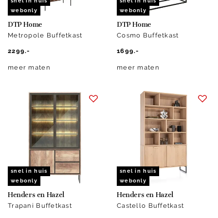
snel in huis
snel in huis
webonly
webonly
DTP Home
DTP Home
Metropole Buffetkast
Cosmo Buffetkast
2299.-
1699.-
meer maten
meer maten
snel in huis
snel in huis
webonly
webonly
Henders en Hazel
Henders en Hazel
Trapani Buffetkast
Castello Buffetkast