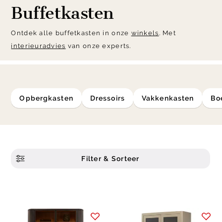
Buffetkasten
Ontdek alle buffetkasten in onze
winkels
. Met
interieuradvies
van onze experts.
Opbergkasten
Dressoirs
Vakkenkasten
B
Filter & Sorteer