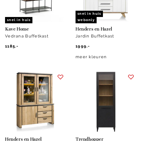
snel in huis
snel in huis
webonly
Kave Home
Henders en Hazel
Vedrana Buffetkast
Jardin Buffetkast
1185.-
1999.-
meer kleuren
Henders en Hazel
Trendhopper