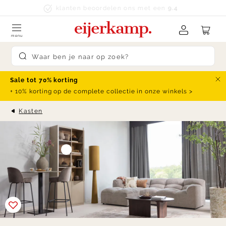
Skip to content
klanten beoordelen ons met een
9.4
menu
Submit search
Sale tot 70% korting
Slu
+ 10% korting op de complete collectie in onze winkels >
Kasten