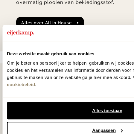
overmatig plooien van bekledingsstof.
alles over All in House
Onderhousadvies andere materialen
Deze website maakt gebruik van cookies
Om je beter en persoonlijker te helpen, gebruiken wij cooki
cookies en het verzamelen van informatie door derden voor 
Als eerste
gebruik te maken van onze website ga je hier mee akkoord. V
cookiebeleid
.
op de hoogte
Ontvang € 25.- korting op je eerste
Alles toestaan
bestelling en blijf op de hoogte van de
nieuwste collecties, laatste woontrends en
Aanpassen