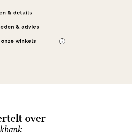
en & details
heden & advies
n onze winkels
rtelt over
ekbank