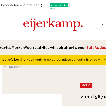
n beoordelen ons met een
9.4
Su
Advies
Merken
Voorraad
Nieuw
Inspiratie
vtwonen
Sale
Actie
e tot 70% korting
+ 10% korting op de complete collectie in onze wink
Flint Hoekbank
actie
vanaf
5670