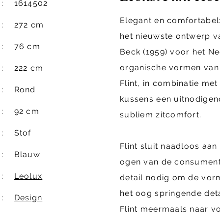
1614502
Elegant en comfortabel:
272 cm
het nieuwste ontwerp v
76 cm
Beck (1959) voor het N
organische vormen van 
222 cm
Flint, in combinatie me
Rond
kussens een uitnodigen
92 cm
subliem zitcomfort.
Stof
Flint sluit naadloos aan
Blauw
ogen van de consument 
Leolux
detail nodig om de vor
het oog springende deta
Design
Flint meermaals naar vo