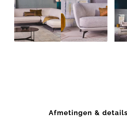
Afmetingen
&
detail