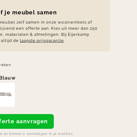
lf je meubel samen
 meubel zelf samen in onze woonwinkels of
blijvend een offerte aan. Kies uit meer dan 250
en, materialen & afmetingen. Bij Eijerkamp
altijd de
laagste prijsgarantie
.
weken
Blauw
offerte aanvragen
nd en binnen 2 werkdagen in je mailbox