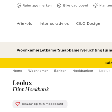
Skip to content
Ruim 250 merken
Elke dag open!
klante
Winkels
Interieuradvies
CILO Design
Woonkamer
Eetkamer
Slaapkamer
Verlichting
Tuin
Sal
Home
Woonkamer
Banken
Hoekbanken
Leolux 
Leolux
Flint Hoekbank
Bewaar op mijn moodboard