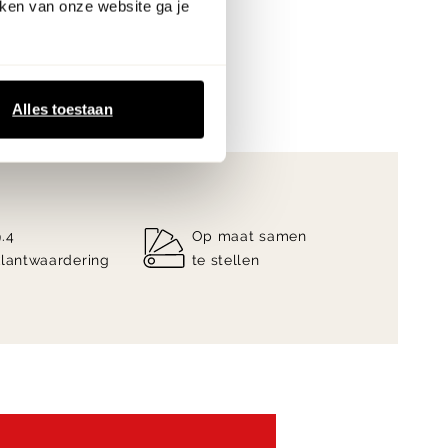
ken van onze website ga je
 van Leolux Flint in onze
n Zutphen & Veenendaal.
Alles toestaan
9.4
Op maat samen
klantwaardering
te stellen