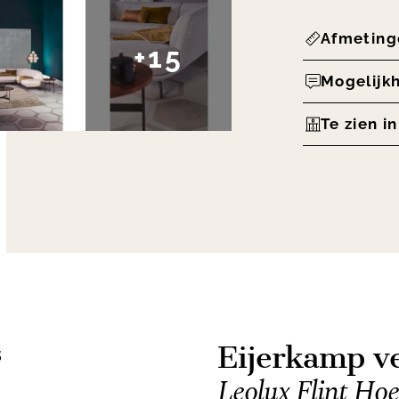
Afmeting
+15
Mogelijk
Te zien i
Eijerkamp ve
s
Leolux Flint Ho