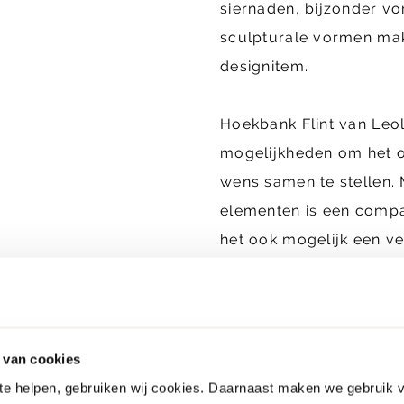
siernaden, bijzonder vo
sculpturale vormen mak
designitem.
Hoekbank Flint van Leo
mogelijkheden om het o
wens samen te stellen. 
elementen is een compa
het ook mogelijk een v
vormen en lijnen te cre
is uit te voeren in div
leersoorten en staat op
in diverse kleurafwerki
 van cookies
met 2 centimeter te ver
 te helpen, gebruiken wij cookies. Daarnaast maken we gebruik 