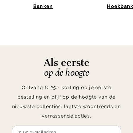
Banken
Hoekban
Item
1
of
10
Als eerste
op de hoogte
Ontvang € 25.- korting op je eerste
bestelling en blijf op de hoogte van de
nieuwste collecties, laatste woontrends en
verrassende acties.