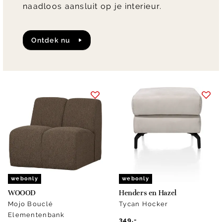
naadloos aansluit op je interieur.
Ontdek nu
webonly
webonly
WOOOD
Henders en Hazel
Mojo Bouclé
Tycan Hocker
Elementenbank
349.-