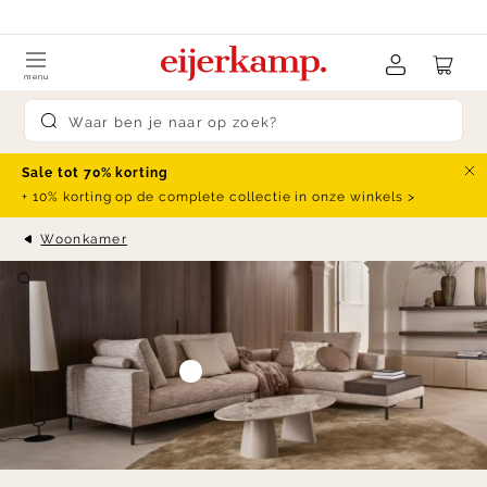
Skip to content
klanten beoordelen ons met een
9.4
menu
Submit search
Sale tot 70% korting
Slu
+ 10% korting op de complete collectie in onze winkels >
Woonkamer