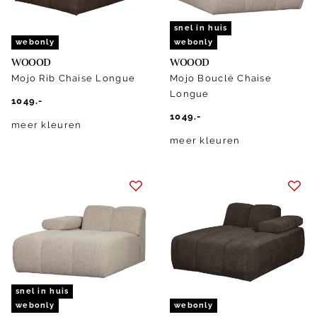
snel in huis
webonly
webonly
WOOOD
WOOOD
Mojo Rib Chaise Longue
Mojo Bouclé Chaise
Longue
1049.-
1049.-
meer kleuren
meer kleuren
snel in huis
webonly
webonly