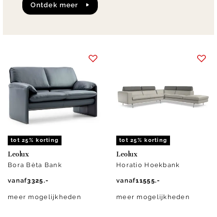
ontdek meer
tot 25% korting
tot 25% korting
Leolux
Leolux
Bora Bèta Bank
Horatio Hoekbank
vanaf
3325.-
vanaf
11555.-
meer mogelijkheden
meer mogelijkheden