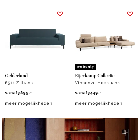
webonly
Gelderland
Eijerkamp Collectie
6511 Zitbank
Vincenzo Hoekbank
vanaf
3895.-
vanaf
3449.-
meer mogelijkheden
meer mogelijkheden