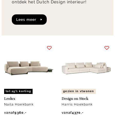
ontdek het Dutch Design interieur!
lees meer
tot 25% korting
gezien in vtwonen
Leolux
Design on Stock
Naila Hoekbank
Harris Hoekbank
vanaf
9360.-
vanaf
4370.-