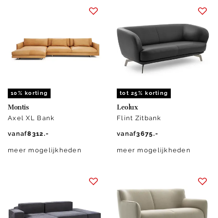
10% korting
tot 25% korting
Montis
Leolux
Axel XL Bank
Flint Zitbank
vanaf
8312.-
vanaf
3675.-
meer mogelijkheden
meer mogelijkheden