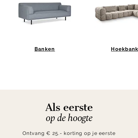
Banken
Hoekban
Item
1
of
10
Als eerste
op de hoogte
Ontvang € 25.- korting op je eerste