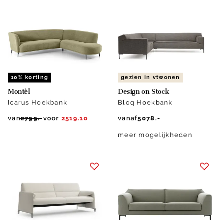
10% korting
gezien in vtwonen
Montèl
Design on Stock
Icarus Hoekbank
Bloq Hoekbank
van
2799.-
voor
2519.10
vanaf
5078.-
meer mogelijkheden