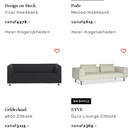
Design on Stock
Pode
Vilaz Hoekbank
Melloo Hoekbank
vanaf
4978.-
vanaf
5615.-
meer mogelijkheden
meer mogelijkheden
webonly
Gelderland
EYYE
4800 Zitbank
Dura Lounge Zitbank
vanaf
3115.-
vanaf
2369.-