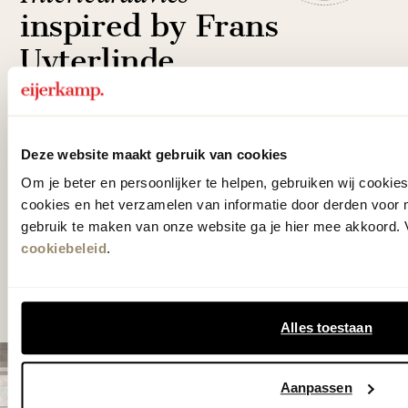
inspired by Frans
Uyterlinde
Onze interieuradviseurs, getraind en
geïnspireerd door Frans Uyterlinde, staan
Deze website maakt gebruik van cookies
klaar om jou te adviseren in een persoonlijk
Om je beter en persoonlijker te helpen, gebruiken wij cooki
interieuradvies. Waar ze samen jouw
cookies en het verzamelen van informatie door derden voor 
gebruik te maken van onze website ga je hier mee akkoord. V
droominterieur creëren.
cookiebeleid
.
Maak een afspraak
Alles toestaan
Aanpassen