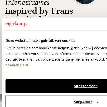
Interieuradvies
inspired by Frans
Uyterlinde
Onze interieuradviseurs, getraind en
Deze website maakt gebruik van cookies
geïnspireerd door Frans Uyterlinde, staan
Om je beter en persoonlijker te helpen, gebruiken wij cooki
klaar om jou te adviseren in een persoonlijk
cookies en het verzamelen van informatie door derden voor 
interieuradvies. Waar ze samen jouw
gebruik te maken van onze website ga je hier mee akkoord. V
droominterieur creëren.
cookiebeleid
.
Maak een afspraak
Alles toestaan
Aanpassen