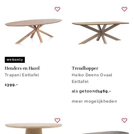
webonly
Henders en Hazel
Trendhopper
Trapani Eettafel
Haiko Deens Ovaal
Eettafel
1399.-
als getoond
1469.-
meer mogelijkheden