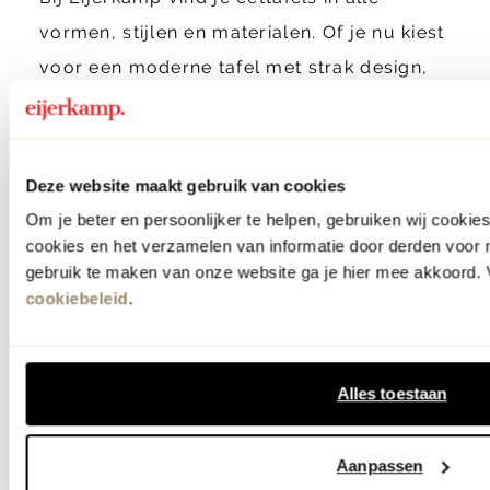
vormen, stijlen en materialen. Of je nu kiest
voor een moderne tafel met strak design,
een robuuste houten tafel of een speelse
ronde eettafel, ons assortiment is
samengesteld volgens de laatste
Deze website maakt gebruik van cookies
woontrends. Van bekende merken tot
tafels
Om je beter en persoonlijker te helpen, gebruiken wij cooki
op maat
: je vindt het allemaal onder één
cookies en het verzamelen van informatie door derden voor 
gebruik te maken van onze website ga je hier mee akkoord. V
dak in onze woonwinkels in Zutphen en
cookiebeleid
.
Veenendaal. Laat je inspireren in onze
exclusieve
vtwonen stijlhuizen
, zoals je ze
kent van tv, en ontdek de nieuwste
Alles toestaan
eettafeltrends van dit moment.
Aanpassen
Lees meer