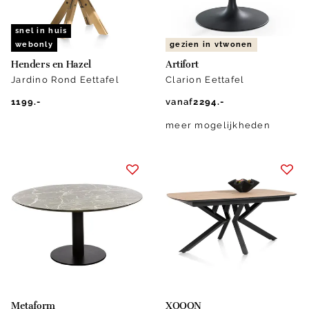
snel in huis
webonly
gezien in vtwonen
Henders en Hazel
Artifort
Jardino Rond Eettafel
Clarion Eettafel
1199.-
vanaf
2294.-
meer mogelijkheden
Metaform
XOOON