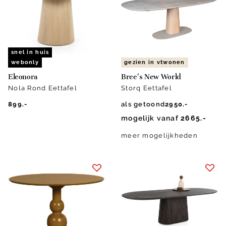
snel in huis
webonly
gezien in vtwonen
Eleonora
Bree's New World
Nola Rond Eettafel
Storq Eettafel
899.-
als getoond
2950.-
mogelijk vanaf
2665.-
meer mogelijkheden