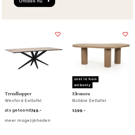
Ontdek nu
snel in huis
webonly
Trendhopper
Eleonora
Wexford Eettafel
Bobbie Eettafel
als getoond
749.-
1399.-
meer mogelijkheden