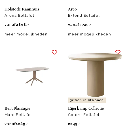
Hofstede Raanhuis
Arco
Arona Eettafel
Extend Eettafel
vanaf
2898.-
vanaf
3745.-
meer mogelijkheden
meer mogelijkheden
gezien in vtwonen
Bert Plantagie
Eijerkamp Collectie
Maro Eettafel
Colore Eettafel
vanaf
1289.-
2249.-