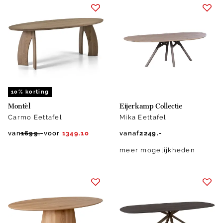
10% korting
Montèl
Eijerkamp Collectie
Carmo Eettafel
Mika Eettafel
van
1699.-
voor
1349.10
vanaf
2249.-
meer mogelijkheden