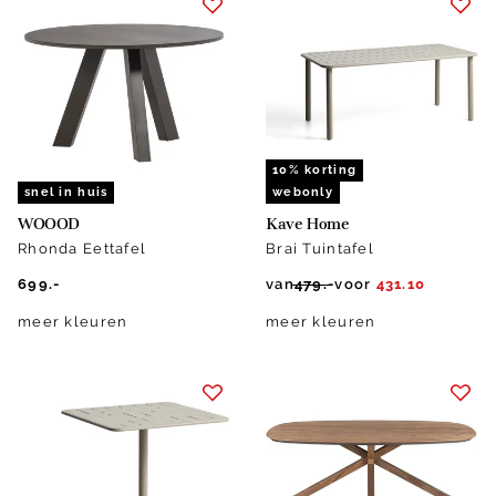
10% korting
snel in huis
webonly
WOOOD
Kave Home
Rhonda Eettafel
Brai Tuintafel
699.-
van
479.-
voor
431.10
meer kleuren
meer kleuren