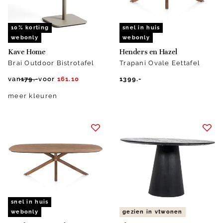
10% korting
snel in huis
webonly
webonly
Kave Home
Henders en Hazel
Brai Outdoor Bistrotafel
Trapani Ovale Eettafel
van
179.-
voor
161.10
1399.-
meer kleuren
snel in huis
webonly
gezien in vtwonen