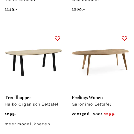
1149.-
1269.-
Trendhopper
Feelings Wonen
Haiko Organisch Eettafel
Geronimo Eettafel
1299.-
van
1308.-
voor
1299.-
meer mogelijkheden