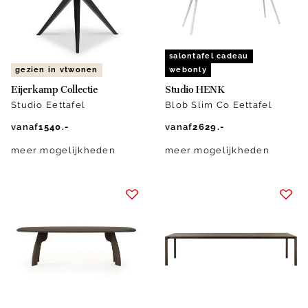
salontafel cadeau
gezien in vtwonen
webonly
Eijerkamp Collectie
Studio HENK
Studio Eettafel
Blob Slim Co Eettafel
vanaf
1540.-
vanaf
2629.-
meer mogelijkheden
meer mogelijkheden