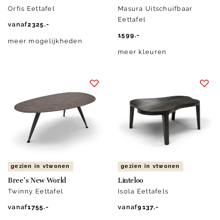
Orfis Eettafel
Masura Uitschuifbaar
Eettafel
vanaf
2325.-
1599.-
meer mogelijkheden
meer kleuren
gezien in vtwonen
gezien in vtwonen
Bree's New World
Linteloo
Twinny Eettafel
Isola Eettafels
vanaf
1755.-
vanaf
9137.-